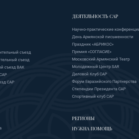
ДЕЯТЕЛЬНОСТЬ САР
Научно-практические конференци
День Армянской письменности
Праздник «АБРИКОС»
Премия «СОГЛАСИЕ»
ительный съезд
Московский Армянский Театр
ительный съезд
Молодежный Центр SAR
й съезд ВАК
Деловой Клуб САР
 САР
Форум Евразийского Партнерства
езд САР
Стипендии Президента САР
Спортивный клуб САР
РЕГИОНЫ
НУЖНА ПОМОЩЬ
а