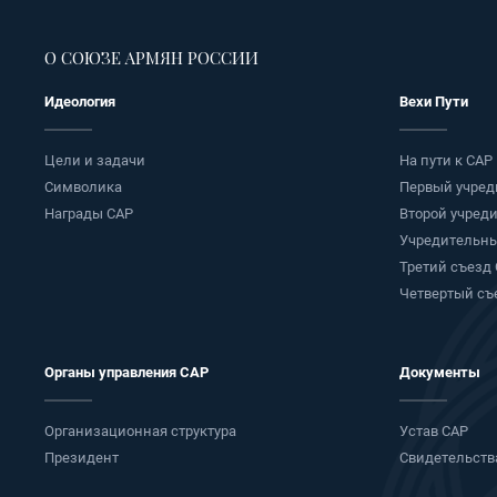
О СОЮЗЕ АРМЯН РОССИИ
Идеология
Вехи Пути
Цели и задачи
На пути к САР
Символика
Первый учред
Награды САР
Второй учред
Учредительны
Третий съезд
Четвертый съ
Органы управления САР
Документы
Организационная структура
Устав САР
Президент
Свидетельств