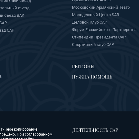
ительный съезд
Московский Армянский Театр
ительный съезд
Молодежный Центр SAR
й съезд ВАК
Деловой Клуб САР
 САР
Форум Евразийского Партнерства
езд САР
Стипендии Президента САР
Спортивный клуб САР
РЕГИОНЫ
НУЖНА ПОМОЩЬ
а
ДЕЯТЕЛЬНОСТЬ САР
стичное копирование
прещено. При согласованном