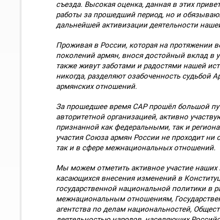
съезда. Высокая оценка, данная в этих прив
работы за прошедший период, но и обязываю
дальнейшей активизации деятельности нашей
Проживая в России, которая на протяжении в
поколений армян, внося достойный вклад в у
также живут заботами и радостями нашей ист
никогда, разделяют озабоченность судьбой А
армянских отношений.
За прошедшее время САР прошёл большой пут
авторитетной организацией, активно участв
признанной как федеральными, так и регион
участия Союза армян России не проходит ни 
так и в сфере межнациональных отношений.
Мы можем отметить активное участие наших 
касающихся внесения изменений в Конститу
государственной национальной политики в р
межнациональным отношениям, Государствен
агентства по делам национальностей, Общест
деятельностью народов, населяющих Россий