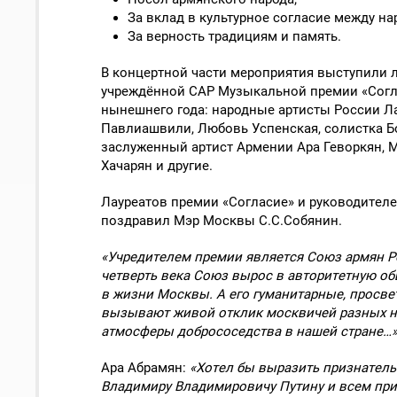
За вклад в культурное согласие между на
За верность традициям и память.
В концертной части мероприятия выступили л
учреждённой САР Музыкальной премии «Согла
нынешнего года: народные артисты России Л
Павлиашвили, Любовь Успенская, солистка Бо
заслуженный артист Армении Ара Геворкян, М
Хачарян и другие.
Лауреатов премии «Согласие» и руководител
поздравил Мэр Москвы С.С.Собянин.
«Учредителем премии является Союз армян Ро
четверть века Союз вырос в авторитетную о
в жизни Москвы. А его гуманитарные, просве
вызывают живой отклик москвичей разных 
атмосферы добрососедства в нашей стране…»
Ара Абрамян:
«Хотел бы выразить признател
Владимиру Владимировичу Путину и всем пр