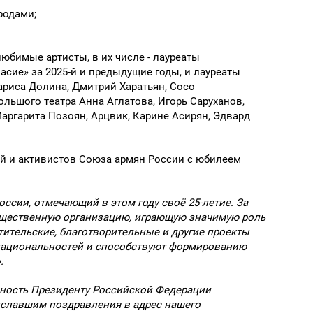
родами;
юбимые артисты, в их числе - лауреаты
сие» за 2025-й и предыдущие годы, и лауреаты
ариса Долина, Дмитрий Харатьян, Сосо
льшого театра Анна Аглатова, Игорь Саруханов,
аргарита Позоян, Арцвик, Карине Асирян, Эдвард
ей и активистов Союза армян России с юбилеем
ссии, отмечающий в этом году своё 25-летие. За
бщественную организацию, играющую значимую роль
тительские, благотворительные и другие проекты
национальностей и способствуют формированию
.
ьность Президенту Российской Федерации
иславшим поздравления в адрес нашего