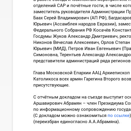
отделений САР и почётные гости, в числе к
заместитель руководителя Администрации Пр
Баах Серей Владимирович (АП РФ), Багдасаро
Юрьевич (Ассамблея народов Евразии), заме
Федерального Собрания РФ Косачёв Констан
Госдумы Жуков Александр Дмитриевич, ректо
Никонов Вячеслав Алексеевич, Орлов Степан
Юрьевич (МИД), Петров Иван Евгеньевич (Пр
Симоновна, Терентьев Александр Александров
представители администраций ряда регионов
Глава Московской Епархии ААЦ Архиепископ 
Католикоса всех армян Гарегина Второго воз
присутствующие.
С отчётным докладом на съезде выступит ос
Аршавирович Абрамян – член Президиума Со
по информационному сопровождению государ
(С докладом можно ознакомиться
по ссылке
(переизбран единогласно А.А.Абрамяна).