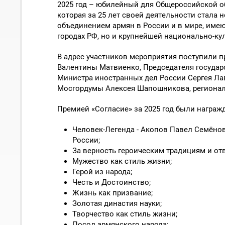
2025 год – юбилейный для Общероссийской о
которая за 25 лет своей деятельности стал
объединением армян в России и в мире, имею
городах РФ, но и крупнейшей национально-ку
В адрес участников мероприятия поступили 
Валентины Матвиенко, Председателя государ
Министра иностранных дел России Сергея Ла
Мосгордумы Алексея Шапошникова, регионал
Премией «Согласие» за 2025 год были награж
Человек-Легенда - Акопов Павел Семёно
России;
За верность героическим традициям и отв
Мужество как стиль жизни;
Герой из народа;
Честь и Достоинство;
Жизнь как призвание;
Золотая династия науки;
Творчество как стиль жизни;
Посол армянского народа;