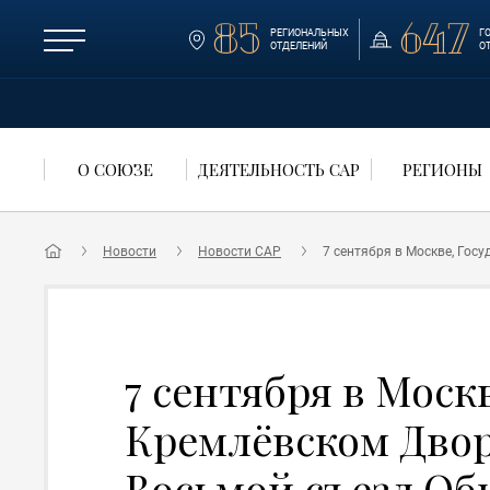
85
647
РЕГИОНАЛЬНЫХ
Г
ОТДЕЛЕНИЙ
О
О СОЮЗЕ
ДЕЯТЕЛЬНОСТЬ САР
РЕГИОНЫ
Новости
Новости САР
7 сентября в Москве, Го
7 сентября в Моск
Кремлёвском Двор
Восьмой съезд Об