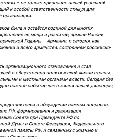
етствиях – не только признание нашей успешной
щий к особой ответственности стимул для
 организации.
еков была и остаётся родиной для многих
крепление её мощи и развитие, армяне России
орической Родины – Армении, и сегодня, как
рмении и всего армянства, состоянием российско-
ь организационного становления и стал
ующей в общественно-политической жизни страны,
альными и местными органами власти. Сегодня без
одно важное событие как в жизни нашей диаспоры,
представителей в обсуждении важных вопросов,
цию РФ, формирования и реализации
амках Совета при Президенте РФ по
ной Думы и Совета Федерации, Федерального
венной палаты РФ, и связанных с жизнью и
скую Федерацию».