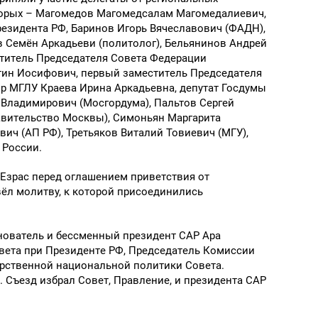
оторых – Магомедов Магомедсалам Магомедалиевич,
езидента РФ, Баринов Игорь Вячеславович (ФАДН),
в Семён Аркадьеви (политолог), Бельянинов Андрей
ститель Председателя Совета Федерации
тин Иосифович, первый заместитель Председателя
р МГЛУ Краева Ирина Аркадьевна, депутат Госдумы
 Владимирович (Мосгордума), Пальтов Сергей
авительство Москвы), Симоньян Маргарита
ич (АП РФ), Третьяков Виталий Товиевич (МГУ),
 России.
Езрас перед оглашением приветствия от
вёл молитву, к которой присоединились
нователь и бессменный президент САР Ара
вета при Президенте РФ, Председатель Комиссии
ственной национальной политики Совета.
). Съезд избрал Совет, Правление, и президента САР