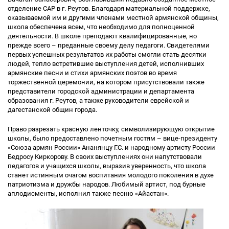
отделение САР в г. Реутов. Благодаря материальной поддержке,
оказываемой им и другими членами местной армянской общины,
школа обеспечена всем, что необходимо для полноценной
деятельности. В школе преподают квалифицированные, но
прежде всего – преданные своему делу педагоги. Свидетелями
первых успешных результатов их работы смогли стать десятки
людей, тепло встретившие выступления детей, исполнивших
армянские песни и стихи армянских поэтов во время
торжественной церемонии, на котором присутствовали также
представители городской администрации и департамента
образования г. Реутов, а также руководители еврейской и
дагестанской общин города.
Право разрезать красную ленточку, символизирующую открытие
школы, было предоставлено почетным гостям – вице-президенту
«Союза армян России» Ананянцу Г.С. и народному артисту России
Бедросу Киркорову. В своих выступлениях они напутствовали
педагогов и учащихся школы, выразив уверенность, что школа
станет истинным очагом воспитания молодого поколения в духе
патриотизма и дружбы народов. Любимый артист, под бурные
аплодисменты, исполнил также песню «Айастан».