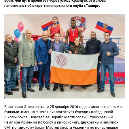
всем, чей путь пролегает через улицу Красную, эти слова
напоминают об открытии спортивного клуба «Ташир».
В историю Электростали 25 декабря 2016 года вписано красными
буквами: именно с него начался отсчёт будущих побед новой
школы бокса. Основал её Норайр Мартиросян – трёхкратный
чемпион Армении по боксу и кикбоксингу, двукратный чемпион
СНГ по тайскому боксу. Мастер спорта Армении не понаслышке