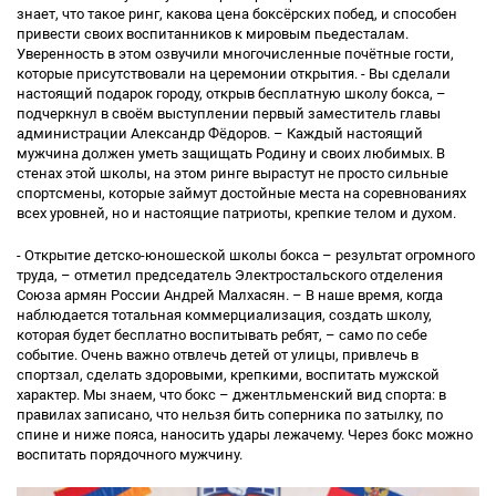
знает, что такое ринг, какова цена боксёрских побед, и способен
привести своих воспитанников к мировым пьедесталам.
Уверенность в этом озвучили многочисленные почётные гости,
которые присутствовали на церемонии открытия. - Вы сделали
настоящий подарок городу, открыв бесплатную школу бокса, –
подчеркнул в своём выступлении первый заместитель главы
администрации Александр Фёдоров. – Каждый настоящий
мужчина должен уметь защищать Родину и своих любимых. В
стенах этой школы, на этом ринге вырастут не просто сильные
спортсмены, которые займут достойные места на соревнованиях
всех уровней, но и настоящие патриоты, крепкие телом и духом.
- Открытие детско-юношеской школы бокса – результат огромного
труда, – отметил председатель Электростальского отделения
Союза армян России Андрей Малхасян. – В наше время, когда
наблюдается тотальная коммерциализация, создать школу,
которая будет бесплатно воспитывать ребят, – само по себе
событие. Очень важно отвлечь детей от улицы, привлечь в
спортзал, сделать здоровыми, крепкими, воспитать мужской
характер. Мы знаем, что бокс – джентльменский вид спорта: в
правилах записано, что нельзя бить соперника по затылку, по
спине и ниже пояса, наносить удары лежачему. Через бокс можно
воспитать порядочного мужчину.