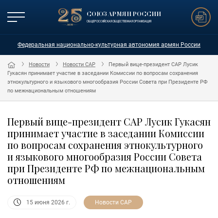
СОЮЗ АРМЯН РОССИИ
ОБЩЕРОССИЙСКАЯ ОБЩЕСТВЕННАЯ ОРГАНИЗАЦИЯ
Федеральная национально-культурная автономия армян России
Новости
Новости САР
Первый вице-президент САР Лусик
Гукасян принимает участие в заседании Комиссии по вопросам сохранения
этнокультурного и языкового многообразия России Совета при Президенте РФ
по межнациональным отношениям
Первый вице-президент САР Лусик Гукасян
принимает участие в заседании Комиссии
по вопросам сохранения этнокультурного
и языкового многообразия России Совета
при Президенте РФ по межнациональным
отношениям
Новости САР
15 июня 2026 г.