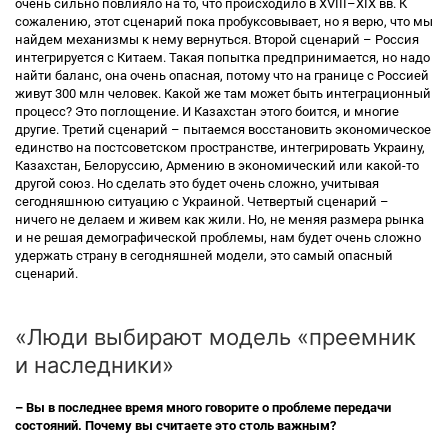
очень сильно повлияло на то, что происходило в XVIII–XIX вв. К
сожалению, этот сценарий пока пробуксовывает, но я верю, что мы
найдем механизмы к нему вернуться. Второй сценарий – Россия
интегрируется с Китаем. Такая попытка предпринимается, но надо
найти баланс, она очень опасная, потому что на границе с Россией
живут 300 млн человек. Какой же там может быть интеграционный
процесс? Это поглощение. И Казахстан этого боится, и многие
другие. Третий сценарий – пытаемся восстановить экономическое
единство на постсоветском пространстве, интегрировать Украину,
Казахстан, Белоруссию, Армению в экономический или какой-то
другой союз. Но сделать это будет очень сложно, учитывая
сегодняшнюю ситуацию с Украиной. Четвертый сценарий –
ничего не делаем и живем как жили. Но, не меняя размера рынка
и не решая демографической проблемы, нам будет очень сложно
удержать страну в сегодняшней модели, это самый опасный
сценарий.
«Люди выбирают модель «преемник
и наследники»
– Вы в последнее время много говорите о проблеме передачи
состояний. Почему вы считаете это столь важным?