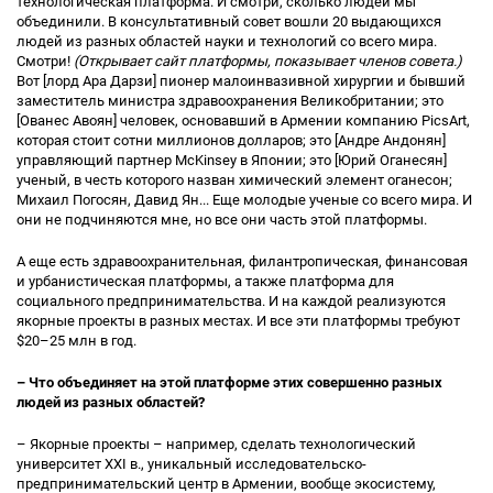
технологическая платформа. И смотри, сколько людей мы
объединили. В консультативный совет вошли 20 выдающихся
людей из разных областей науки и технологий со всего мира.
Смотри!
(Открывает сайт платформы, показывает членов совета.)
Вот [лорд Ара Дарзи] пионер малоинвазивной хирургии и бывший
заместитель министра здравоохранения Великобритании; это
[Ованес Авоян] человек, основавший в Армении компанию PicsArt,
которая стоит сотни миллионов долларов; это [Андре Андонян]
управляющий партнер McKinsey в Японии; это [Юрий Оганесян]
ученый, в честь которого назван химический элемент оганесон;
Михаил Погосян, Давид Ян... Еще молодые ученые со всего мира. И
они не подчиняются мне, но все они часть этой платформы.
А еще есть здравоохранительная, филантропическая, финансовая
и урбанистическая платформы, а также платформа для
социального предпринимательства. И на каждой реализуются
якорные проекты в разных местах. И все эти платформы требуют
$20–25 млн в год.
– Что объединяет на этой платформе этих совершенно разных
людей из разных областей?
– Якорные проекты – например, сделать технологический
университет XXI в., уникальный исследовательско-
предпринимательский центр в Армении, вообще экосистему,