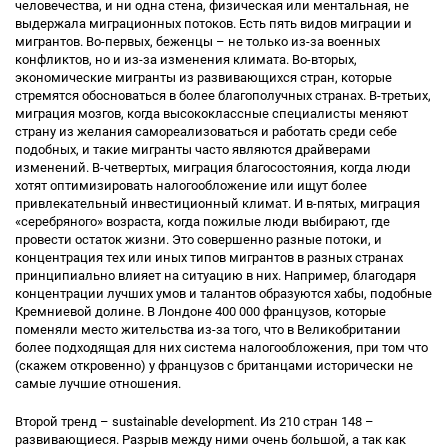
человечества, и ни одна стена, физическая или ментальная, не
выдержала миграционных потоков. Есть пять видов миграции и
мигрантов. Во-первых, беженцы – не только из-за военных
конфликтов, но и из-за изменения климата. Во-вторых,
экономические мигранты из развивающихся стран, которые
стремятся обосноваться в более благополучных странах. В-третьих,
миграция мозгов, когда высококлассные специалисты меняют
страну из желания самореализоваться и работать среди себе
подобных, и такие мигранты часто являются драйверами
изменений. В-четвертых, миграция благосостояния, когда люди
хотят оптимизировать налогообложение или ищут более
привлекательный инвестиционный климат. И в-пятых, миграция
«серебряного» возраста, когда пожилые люди выбирают, где
провести остаток жизни. Это совершенно разные потоки, и
концентрация тех или иных типов мигрантов в разных странах
принципиально влияет на ситуацию в них. Например, благодаря
концентрации лучших умов и талантов образуются хабы, подобные
Кремниевой долине. В Лондоне 400 000 французов, которые
поменяли место жительства из-за того, что в Великобритании
более подходящая для них система налогообложения, при том что
(скажем откровенно) у французов с британцами исторически не
самые лучшие отношения.
Второй тренд – sustainable development. Из 210 стран 148 –
развивающиеся. Разрыв между ними очень большой, а так как