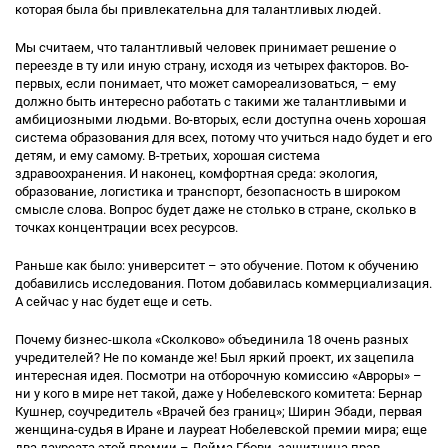
которая была бы привлекательна для талантливых людей.
Мы считаем, что талантливый человек принимает решение о
переезде в ту или иную страну, исходя из четырех факторов. Во-
первых, если понимает, что может самореализоваться, – ему
должно быть интересно работать с такими же талантливыми и
амбициозными людьми. Во-вторых, если доступна очень хорошая
система образования для всех, потому что учиться надо будет и его
детям, и ему самому. В-третьих, хорошая система
здравоохранения. И наконец, комфортная среда: экология,
образование, логистика и транспорт, безопасность в широком
смысле слова. Вопрос будет даже не столько в стране, сколько в
точках концентрации всех ресурсов.
Раньше как было: университет – это обучение. Потом к обучению
добавились исследования. Потом добавилась коммерциализация.
А сейчас у нас будет еще и сеть.
Почему бизнес-школа «Сколково» объединила 18 очень разных
учредителей? Не по команде же! Был яркий проект, их зацепила
интересная идея. Посмотри на отборочную комиссию «Авроры» –
ни у кого в мире нет такой, даже у Нобелевского комитета: Бернар
Кушнер, соучредитель «Врачей без границ»; Ширин Эбади, первая
женщина-судья в Иране и лауреат Нобелевской премии мира; еще
два лауреата этой премии – Лейма Гбови, защитница прав