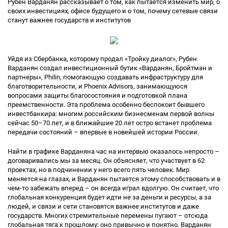
Рубен Варданян рассказывает о том, как пытается изменить мир, о
своих инвестициях, офисе будущего и о том, почему сетевые связи
станут важнее государств и институтов
Уйдя из Сбербанка, которому продал «Тройку диалог», Рубен
Варданян создал инвестиционный бутик «Варданян, Бройтман и
партнеры», Philin, помогающую создавать инфраструктуру для
благотворительности, и Phoenix Advisors, занимающуюся
вопросами защиты благосостояния и подготовкой плана
преемственности. Эта проблема особенно беспокоит бывшего
инвестбанкира: многим российским бизнесменам первой волны
сейчас 50–70 лет, и в ближайшие 20 лет остро встанет проблема
передачи состояний – впервые в новейшей истории России.
Найти в графике Варданяна час на интервью оказалось непросто –
договаривались мы за месяц. Он объясняет, что участвует в 62
проектах, но в подчинении у него всего пять человек. Мир
меняется на глазах, и Варданян пытается этому способствовать и в
чем-то забежать вперед – он всегда играл вдолгую. Он считает, что
глобальная конкуренция будет идти не за деньги и ресурсы, а за
людей, и связи и сети становятся важнее институтов и даже
государств. Многих стремительные перемены пугают – отсюда
глобальная тяга к прошлому: оно привычно и понятно. Варданян