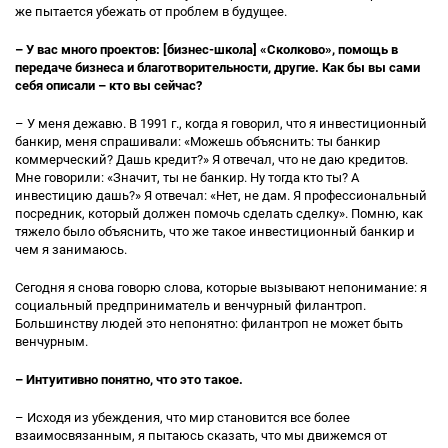
же пытается убежать от проблем в будущее.
– У вас много проектов: [бизнес-школа] «Сколково», помощь в
передаче бизнеса и благотворительности, другие. Как бы вы сами
себя описали – кто вы сейчас?
– У меня дежавю. В 1991 г., когда я говорил, что я инвестиционный
банкир, меня спрашивали: «Можешь объяснить: ты банкир
коммерческий? Дашь кредит?» Я отвечал, что не даю кредитов.
Мне говорили: «Значит, ты не банкир. Ну тогда кто ты? А
инвестицию дашь?» Я отвечал: «Нет, не дам. Я профессиональный
посредник, который должен помочь сделать сделку». Помню, как
тяжело было объяснить, что же такое инвестиционный банкир и
чем я занимаюсь.
Сегодня я снова говорю слова, которые вызывают непонимание: я
социальный предприниматель и венчурный филантроп.
Большинству людей это непонятно: филантроп не может быть
венчурным.
– Интуитивно понятно, что это такое.
– Исходя из убеждения, что мир становится все более
взаимосвязанным, я пытаюсь сказать, что мы движемся от