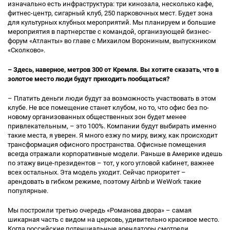
изначально есть инфраструктура: три кинозала, несколько кафе,
фитнес-центр, сигарный клуб, 250 парковочных мест. Будет зона
для культурных клубных мероприятий. Мы планируем и большие
мероприятия в партнерстве с командой, организующей бизнес-
форум «Атланты» во главе с Михаилом Ворониным, выпускником
«Сколково».
– Здесь, наверное, метров 300 от Кремля. Вы хотите сказать, что в
золотое место люди будут приходить пообщаться?
– Платить деньги люди будут за возможность участвовать в этом
клубе. Не все помещение станет клубом, но то, что офис без по-
новому организованных общественных зон будет менее
привлекательным, – это 100%. Компании будут выбирать именно
такие места, я уверен. Я много езжу по миру, вижу, как происходит
трансформация офисного пространства. Офисные помещения
всегда отражали корпоративные модели. Раньше в Америке идешь
по этажу вице-президентов – тот, у кого угловой кабинет, важнее
всех остальных. Эта модель уходит. Сейчас приоритет –
арендовать в гибком режиме, поэтому Airbnb и WeWork такие
популярные.
Мы построили третью очередь «Романова двора» – самая
шикарная часть с видом на церковь, удивительно красивое место.
Когда российские потенциальные арендаторы смотрели