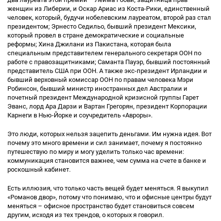
женщин из Либерии, и Оскар Ариас из Коста-Рики, единственный
человек, который, будучи нобелевским лауреатом, второй раз стал
президентом; Эрнесто Седильо, бывший президент Мексики,
который провел в стране демократические и социальные
реформы; Хина Джилани из Пакистана, которая была
специальным представителем генерального секретаря ООН по
работе с правозащитниками; Саманта Пауэр, бывший постоянный
представитель США при ООН. А также экс-президент Ирландии и
бывший верховный комиссар ООН по правам человека Мэри
Робинсон, бывший министр иностранных дел Австралии и
почетный президент Международной кризисной группы Гарет
Эванс, лорд Ара Дарзи и Вартан Грегорян, президент Корпорации
Карнеги в Нью-Йорке и соучредитель «Авроры».
Это люди, которых нельзя зацепить деньгами. Им нужна идея. Вот
почему это много времени и сил занимает, почему я постоянно
путешествую по миру и могу уделить только час времени:
коммуникация становится важнее, чем сумма на счете в банке и
роскошный кабинет.
Есть иллюзия, что только часть вещей будет меняться. Я выкупил
«Романов двор», потому что понимаю, что и офисные центры будут
меняться – офисное пространство будет становиться совсем
другим, исходя из тех трендов, о которых я говорил.