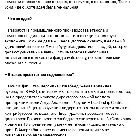
компанию вложил – все потерял, потому что, к сожалению, Трамп
убил идею. Хотя идея была гениальная.
– Что за идея?
– Разработка промышленного производства этанола и
компонентов дизельного топлива – инвестиция в зеленую
экономику. Но он не дал им шанса. Должен сказать, я не самый
удачливый инвестор. Лучше буду вкладываться в людей, которые
делают уникальные вещи. Есть интересная небольшая
инвестиция в индийский фонд private equity, но основные мои
вложения в России.
– В каких проектах вы подчиненный?
– UWC Dilijan – там Вероника [Зонабенд, жена Варданяна]
руководит. В FAST, о котором мы говорили, я хоть и основной донор,
но не председатель совета директоров, это мой коллега
предприниматель Артур Алавердян. Другой – Leadership Centre,
специальный центр обучения лидерству. В этом проекте я один из
контрибуторов, но ведет его Пьер Гурджян, президент совета
директоров Брюссельского свободного университета. В «Сколково»
я один из 18 учредителей, у меня нет никаких дополнительных
прав. В Америабанке все ключевые решения принимает
локальная команда менеджеров.