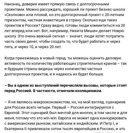
Наконец, доверие имеет прямую связь с долгосрочными
проектами. Можно рассуждать, хороший ли проект бизнес-школа
«Сколково» или плохой, но это долгосрочный проект с 20-летним
горизонтом, частная инвестиция в страну. Сколько еще таких
проектов в России? Сразу видно, готовы люди коммититься на 20
лет вперед или нет. Вот, например, Никита Мишин делает Новую
школу. Это очень важный сигнал – значит, люди хотят потратить
часть своих денег, чтобы создать то, что будет работать и через
пять, и через 10, и через 20 лет.
Когда приезжаешь в новый город, ты можешь оценить деловую
активность по количеству работающих строительных кранов – так
и будущее страны видишь через количество частных
долгосрочных проектов, и я надеюсь их будет больше.
– Вы в одном из выступлений перечисляли вызовы, которые стоят
перед Россией. В частности, отмечали изоляционизм.
– Я не являюсь макроэкономистом, но, на мой взгляд, сценариев
для России всего четыре. Первый – Россия интегрируется с
Европой. Этот сценарий был мечтой для многих, в том числе и для
меня, потому что это win-win. Европа не может одна конкурировать
с американским рынком, китайским и индийским. И Петр I, и
Екатерина II привлекали сотни тысяч европейцев в Россию, и это