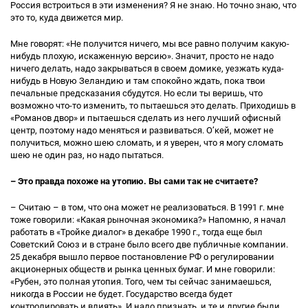
Россия встроиться в эти изменения? Я не знаю. Но точно знаю, что
это то, куда движется мир.
Мне говорят: «Не получится ничего, мы все равно получим какую-
нибудь плохую, искаженную версию». Значит, просто не надо
ничего делать, надо закрываться в своем домике, уезжать куда-
нибудь в Новую Зеландию и там спокойно ждать, пока твои
печальные предсказания сбудутся. Но если ты веришь, что
возможно что-то изменить, то пытаешься это делать. Приходишь в
«Романов двор» и пытаешься сделать из него лучший офисный
центр, поэтому надо меняться и развиваться. О’кей, может не
получиться, можно шею сломать, и я уверен, что я могу сломать
шею не один раз, но надо пытаться.
– Это правда похоже на утопию. Вы сами так не считаете?
– Считаю – в том, что она может не реализоваться. В 1991 г. мне
тоже говорили: «Какая рыночная экономика?» Напомню, я начал
работать в «Тройке диалог» в декабре 1990 г., тогда еще был
Советский Союз и в стране было всего две публичные компании.
25 декабря вышло первое постановление РФ о регулировании
акционерных обществ и рынка ценных бумаг. И мне говорили:
«Рубен, это полная утопия. Того, чем ты сейчас занимаешься,
никогда в России не будет. Государство всегда будет
контролировать и влиять». И надо признать, и те и другие были