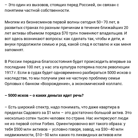
– Это один из вызовов, стоящих перед Россией, он связан с
понятием частной собственности.
Многим из бизнесменов первой волны сегодня 50–70 лет, в
развитых странах по разным причинам в течение ближайших 20
лет активы объемом порядка $70 трлн поменяют владельцев. И
вот здесь возникают вопросы: как сделать так, чтобы и дети, и
внуки продолжили семью и род, какой след я оставлю и как меня
запомнят.
В России передача благосостояния будет происходить впервые за
последние 100 лет, у нас эта культура потеряна после революции
1917 г. Если в судах будет одновременно разбираться 5000 исков о
наследстве, то мы получим уже не частную проблему семьи
Орловых с банком «Возрождение», а экономический коллапс.
– 5000 исков – о каких деньгах идет речь?
– Есть широкий спектр, надо понимать, что даже квартира в
пределах Садового за $1 млн – это достаточно большой актив. Это
несколько сотен тысяч человек по стране. Нас интересуют люди
не из первой сотни Forbes. Ориентировочно вот такого образа: у
тебя $500 млн активов – условно говоря, завод, на $30–40 млн
недвижимости, $10–50 млн каких-то ликвидных активов или