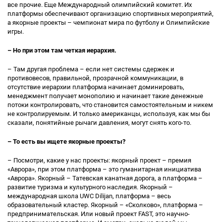
все прочие. Еще Международный олимпийский комитет. Их
платформы обеспечивают организацию спортивных мероприятий,
а якорные проекты – чемпионат мира по футболу и Олимпийские
игры.
– Но при этом там четкая иерархия.
– Там другая проблема – если нет системы сдержек и
противовесов, правильной, прозрачной коммуникации, в
отсутствие иерархии платформа начинает доминировать,
менеджмент получает монополию и начинает такие денежные
потоки контролировать, что становится самостоятельным и никем
не контролируемым. И только американцы, используя, как мы бы
сказали, понятийные рычаги давления, могут снять кого-то.
– То есть вы ищете якорные проекты?
– Посмотри, какие у нас проекты: якорный проект – премия
«Аврора», при этом платформа – это гуманитарная инициатива
«Аврора». Якорный – Татевская канатная дорога, а платформа –
развитие туризма и культурного наследия. Якорный –
международная школа UWC Dilijan, платформа – весь
образовательный кластер. Якорный – «Сколково», платформа –
предпринимательская. Или новый проект FAST, это научно-