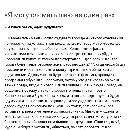
«Я могу сломать шею не один раз»
– И какой же он, офис будущего?
– В моем понимании, офис будущего вообще никакого отношения
не имеет к индустриальной модели, где контора – это место, где
служащие трудятся в рабочие часы. Концепция офиса с
кабинетами начальников и open space для остальных уйдет.
Коворкинги будут не только для стартапов – для всех. В центре
города будет переговорная зона, работающая 24/7, куда люди будут
приходить и общаться. Дети смогут приходить и общаться с
родителями. Здесь можно будет смотреть фильмы, проходить
программы обучения и развития, потому что для креатива очень
важна среда, люди, с которыми ты общаешься. У людей голод на
общение, поэтому с такой скоростью появляются новые
Кашпировские и Чумаки, но, когда эта пена спадет, нужна будет
вдумчивая, серьезная площадка для обсуждения. В «Романовом
дворе» будет несколько лекционных точек, есть возможность
устраивать много интересных мероприятий. Мы хотим сделать
место, где разные экосистемы будут пересекаться – выпускники
бизнес-школы «Сколково» и бывшие сотрудники «Тройки», клуб,
куда они будут приходить, общаться, вместе работать. У нас