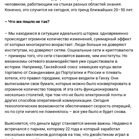
человеком, работающим на стыках разных областей знания.
Конечно, это случится не сегодня, это тренд ближайших 20–50 лет.
– Что же пошло не так?
– Мы находимся в ситуации идеального шторма: одновременно
происходит огромное количество изменений, суммарный эффект
от которых многократно возрастает. Люди больше не доверяют
институтам, но доверяют сетям. Социальные сети и криптовалюта
– примеры того, что сети становятся важнее, чем институты. Но
механизмы сетевого взаимодействия уже существовали в
истории. Например, Ганзейский союз: немецкие купцы вели
торговлю от Скандинавии до Португалии и России и плевать
хотели, кто правил городами, которые входили в Ганзу. Они
выписывали свои бумаги, которые можно было конвертировать в
огромное количество товаров. И эта сеть функционировала
несколько столетий, при том что не было электронной почты и
других способов оперативной коммуникации. Сегодня
технологические возможности обеспечивают скорость операций,
но по сути ничего не поменялось – все уже было и будет снова.
Выясняется, что деньги вдруг становятся менее важны. Недавно я
встречался с парнем, которому 22 года и который заработал
несколько миллионов долларов на том, что джойстиком играл в