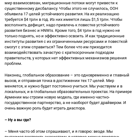
мир взаимосвязан, миграционные потоки могут привести к
существенному дисбалансу. Чтобы этого не случилось, ООН
объявила 17 целей устойчивого развития. На их реализацию
требуется $4 трлн в год. Из них имеется лишь $1,5 трлн. Чтобы
восполнить дефицит, надо привлечь к повестке устойчивого
развития бизнес и HNWIs. Кроме того, $4 трлн в год нужно не
только поднять, но и эффективно освоить. И как традиционные
институты развития с их ограниченными ресурсами и повесткой
смогут с этим справиться? Тем более что им приходится
взаимодействовать зачастую с краткосрочным подходом
правительств, у которых нет эффективных механизмов решения
проблем.
Наконец, глобальное образование – это одновременно и главный
вызов, и отправная точка в достижении тех 17 целей. Мир
меняется, и нужно будет постоянно учиться. Мы участвуем и в
локальных, и в глобальных образовательных проектах. На примере
Армении мы строим новую модель, где именно частно-
государственное партнерство, а не наоборот будет драйвером. И
очень важную роль будет играть диаспора.
– Ну а вы где?
– Меня часто об этом спрашивают, и я говорю: везде. Мы
пытаемся построить экосистему, в которую можно привлечь