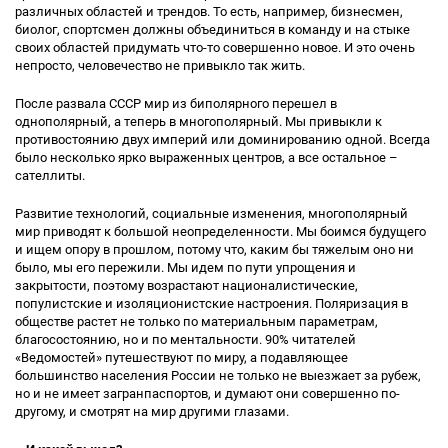
различных областей и трендов. То есть, например, бизнесмен,
биолог, спортсмен должны объединиться в команду и на стыке
своих областей придумать что-то совершенно новое. И это очень
непросто, человечество не привыкло так жить.
После развала СССР мир из биполярного перешел в
однополярный, а теперь в многополярный. Мы привыкли к
противостоянию двух империй или доминированию одной. Всегда
было несколько ярко выраженных центров, а все остальное –
сателлиты.
Развитие технологий, социальные изменения, многополярный
мир приводят к большой неопределенности. Мы боимся будущего
и ищем опору в прошлом, потому что, каким бы тяжелым оно ни
было, мы его пережили. Мы идем по пути упрощения и
закрытости, поэтому возрастают националистические,
популистские и изоляционистские настроения. Поляризация в
обществе растет не только по материальным параметрам,
благосостоянию, но и по ментальности. 90% читателей
«Ведомостей» путешествуют по миру, а подавляющее
большинство населения России не только не выезжает за рубеж,
но и не имеет загранпаспортов, и думают они совершенно по-
другому, и смотрят на мир другими глазами.