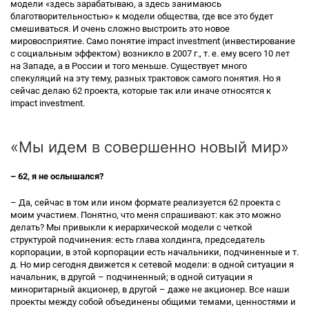
модели «здесь зарабатываю, а здесь занимаюсь
благотворительностью» к модели общества, где все это будет
смешиваться. И очень сложно выстроить это новое
мировосприятие. Само понятие impact investment (инвестирование
с социальным эффектом) возникло в 2007 г., т. е. ему всего 10 лет
на Западе, а в России и того меньше. Существует много
спекуляций на эту тему, разных трактовок самого понятия. Но я
сейчас делаю 62 проекта, которые так или иначе относятся к
impact investment.
«Мы идем в совершенно новый мир»
– 62, я не ослышался?
– Да, сейчас в том или ином формате реализуется 62 проекта с
моим участием. Понятно, что меня спрашивают: как это можно
делать? Мы привыкли к иерархической модели с четкой
структурой подчинения: есть глава холдинга, председатель
корпорации, в этой корпорации есть начальники, подчиненные и т.
д. Но мир сегодня движется к сетевой модели: в одной ситуации я
начальник, в другой – подчиненный; в одной ситуации я
миноритарный акционер, в другой – даже не акционер. Все наши
проекты между собой объединены общими темами, ценностями и