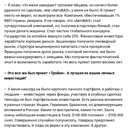
– Я знаю, что меня закидают тухлыми яйцами, но ничего более
удачного по сделкам, чем «АвтоВАЗ», у меня не было. В проект
никто не верил, но выиграли все. Компания, обеспечивавшая 1%
ВВП страны, умирала. Я не говорю, что «АвтоВАЗ» стал
суперуспешной компанией, но, получив в партнеры Renault, стал
лучше делать машины. Стал частью глобального концерна.
Государство за копейки вернуло себе 25%. Финансовые инвесторы
заработали хорошие деньги. Акционеры получили ликвидный
рынок, структура акционерного капитала стала прозрачной.
Французы получили долю рынка, о которой мечтали, им было
важно конкурировать с немцами. Мы получили фантастический
опыт и возможность заработать. Но весь проект занял восемь лет.
– Это все же был проект «Тройки». А лучшая из ваших личных
инвестиций?
– У меня никогда не было крупного личного портфеля, я работаю с
людьми – инвестирую через фонды, участвую в клубных сделках.
Никогда не был портфельным инвестором. Есть разные вложения
в разных странах: Индии, Германии, Бразилии, но доминирующие
вложения в России. Какие-то выстрелили, какие-то нет. Была
очень небольшая инвестиция в Tesla: $100 000 положил – $700 000
снял. Совершенно случайно получилось, товарищ предложил
поучаствовать, я тогда не верил в эту компанию. В другую