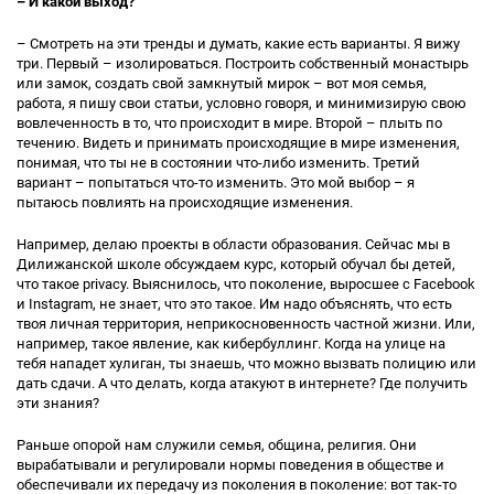
– И какой выход?
– Смотреть на эти тренды и думать, какие есть варианты. Я вижу
три. Первый – изолироваться. Построить собственный монастырь
или замок, создать свой замкнутый мирок – вот моя семья,
работа, я пишу свои статьи, условно говоря, и минимизирую свою
вовлеченность в то, что происходит в мире. Второй – плыть по
течению. Видеть и принимать происходящие в мире изменения,
понимая, что ты не в состоянии что-либо изменить. Третий
вариант – попытаться что-то изменить. Это мой выбор – я
пытаюсь повлиять на происходящие изменения.
Например, делаю проекты в области образования. Сейчас мы в
Дилижанской школе обсуждаем курс, который обучал бы детей,
что такое privacy. Выяснилось, что поколение, выросшее с Facebook
и Instagram, не знает, что это такое. Им надо объяснять, что есть
твоя личная территория, неприкосновенность частной жизни. Или,
например, такое явление, как кибербуллинг. Когда на улице на
тебя нападет хулиган, ты знаешь, что можно вызвать полицию или
дать сдачи. А что делать, когда атакуют в интернете? Где получить
эти знания?
Раньше опорой нам служили семья, община, религия. Они
вырабатывали и регулировали нормы поведения в обществе и
обеспечивали их передачу из поколения в поколение: вот так-то