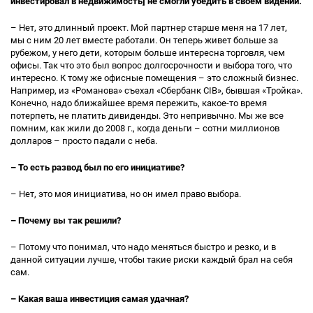
инвестировал в недвижимость] не смогли убедить в своем видении.
– Нет, это длинный проект. Мой партнер старше меня на 17 лет,
мы с ним 20 лет вместе работали. Он теперь живет больше за
рубежом, у него дети, которым больше интересна торговля, чем
офисы. Так что это был вопрос долгосрочности и выбора того, что
интересно. К тому же офисные помещения – это сложный бизнес.
Например, из «Романова» съехал «Сбербанк CIB», бывшая «Тройка».
Конечно, надо ближайшее время пережить, какое-то время
потерпеть, не платить дивиденды. Это непривычно. Мы же все
помним, как жили до 2008 г., когда деньги – сотни миллионов
долларов – просто падали с неба.
– То есть развод был по его инициативе?
– Нет, это моя инициатива, но он имел право выбора.
– Почему вы так решили?
– Потому что понимал, что надо меняться быстро и резко, и в
данной ситуации лучше, чтобы такие риски каждый брал на себя
сам.
– Какая ваша инвестиция самая удачная?