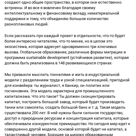
создают одно общее пространство, в которое они естественно
встроены. И во все я вовлечен благодаря своему
интеллектуальному и финансовому вкладу, нематериальной
поддержке и тому, что объединяю большое количество
разноплановых людей.
Если рассказать про каждый проект в отдельности, что-то будет
более интересно читателям, что-то менее, но в целом это
экосистема, которая адресует одновременно три ключевых
вызова. Глобальное образование, различные формы миграции и
программа sustainable development (устойчивое развитие), которая
должна быть реализована в 148 развивающихся странах.
Мы привыкли мыслить тоннелями и жить в индустриальной
модели с разделением труда и узкой специализацией, пригодной
для конвейера: ты журналист, я банкир, он политик или
госчиновник. Эта модель характерна для промышленного
капитализма. Что это такое? Ты должен сконцентрировать
капитал, построить большой завод, который будет производить
танки или самолеты, создать большой банк и т. д. Такая модель
существовала 200 лет. В ней нужны были сильное государство,
доступ к природным ресурсам и концентрация капитала, которые
обеспечивали конкурентное преимущество. Но сегодня мир идет к
совершенно другой модели, основой которой будет не капитал, а
талантливый человек. Будущее за широко образованным