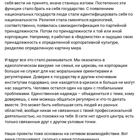
себя вести не принято, иначе станешь изгоем. Постепенно эти
функции стало брать на себя государство. С появлением
национальных государств люди стали идентифицировать себя по
национальности. Религия стала сменяться идеологией,
соответственно, появилась самоидентификация по партийной
принадлежности. Потом по принадлежности к той или иной
корпорации. Например, я работаю в «Ведомостях» и ощущаю свою
принадлежность к определенной корпоративной культуре,
разделяю определенную картину мира.
И вдруг все это стало размываться. Мы оказались в
идеологическом вакууме: ни семья, ни церковь, ни корпорации
больше не служат для нас моральными ориентирами и
регуляторами. Доверие к государству и другим ключевым
институтам подорвано, они находятся в кризисе и больше не могут
нас защитить. Человек остался один на один с глобальными
проблемами. Единственная надежда – объединиться с теми, кому
доверяешь, с кем можешь общаться регулярно и что-то делать
вместе. Это может быть небольшая сеть людей из разных
областей, вообще никак не связанных с твоей профессиональной
деятельностью, но похожих на тебя. В сети нет одного центра, есть
только связанные друг с другом узловые точки.
Наши проекты тоже основаны на сетевом взаимодействии. Вот
меня спрашивают, сколько у меня подчиненных...