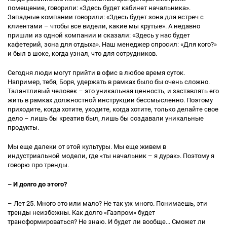
помещение, говорили: «Здесь будет кабинет начальника».
Западные компании говорили: «Здесь будет зона для встреч с
клиентами – чтобы все видели, какие мы крутые». А недавно
пришли из одной компании и сказали: «Здесь у нас будет
кафетерий, зона для отдыха». Наш менеджер спросил: «Для кого?»
и был в шоке, когда узнал, что для сотрудников.
Сегодня люди могут прийти в офис в любое время суток.
Например, тебя, Боря, удержать в рамках было бы очень сложно.
Талантливый человек – это уникальная ценность, и заставлять его
жить в рамках должностной инструкции бессмысленно. Поэтому
приходите, когда хотите, уходите, когда хотите, только делайте свое
дело – лишь бы креатив был, лишь бы создавали уникальные
продукты.
Мы еще далеки от этой культуры. Мы еще живем в
индустриальной модели, где «ты начальник – я дурак». Поэтому я
говорю про тренды.
– И долго до этого?
– Лет 25. Много это или мало? Не так уж много. Понимаешь, эти
тренды неизбежны. Как долго «Газпром» будет
трансформироваться? Не знаю. И будет ли вообще... Сможет ли