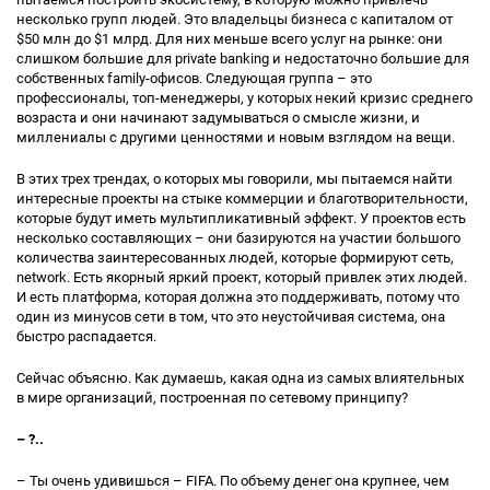
несколько групп людей. Это владельцы бизнеса с капиталом от
$50 млн до $1 млрд. Для них меньше всего услуг на рынке: они
слишком большие для private banking и недостаточно большие для
собственных family-офисов. Следующая группа – это
профессионалы, топ-менеджеры, у которых некий кризис среднего
возраста и они начинают задумываться о смысле жизни, и
миллениалы с другими ценностями и новым взглядом на вещи.
В этих трех трендах, о которых мы говорили, мы пытаемся найти
интересные проекты на стыке коммерции и благотворительности,
которые будут иметь мультипликативный эффект. У проектов есть
несколько составляющих – они базируются на участии большого
количества заинтересованных людей, которые формируют сеть,
network. Есть якорный яркий проект, который привлек этих людей.
И есть платформа, которая должна это поддерживать, потому что
один из минусов сети в том, что это неустойчивая система, она
быстро распадается.
Сейчас объясню. Как думаешь, какая одна из самых влиятельных
в мире организаций, построенная по сетевому принципу?
– ?..
– Ты очень удивишься – FIFA. По объему денег она крупнее, чем