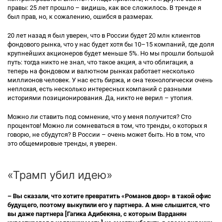
правы: 25 лет прошло – видишь, как все сложилось. В тренде я
был прав, но, к сожалению, ошибся в размерах.
20 лет назад я был уверен, что в России будет 20 млн клиентов
фондового рынка, что у нас будет хотя бы 10–15 компаний, где доля
крупнейших акционеров будет меньше 5%. Но мы прошли большой
путь: тогда никто не знал, что такое акция, а что облигация, а
теперь на фондовом и валютном рынках работает несколько
миллионов человек. У нас есть биржа, и она технологически очень
неплохая, есть несколько интересных компаний с разными
историями позиционирования. Да, никто не верил – утопия.
Можно ли ставить под сомнение, что у меня получится? Сто
процентов! Можно ли сомневаться в том, что тренды, о которых я
говорю, не сбудутся? В России – очень может быть. Но в том, что
это общемировые тренды, я уверен.
«Трамп убил идею»
– Вы сказали, что хотите превратить «Романов двор» в такой офис
будущего, поэтому выкупили его у партнера. А мне слышится, что
вы даже партнера [Гагика Адибекяна, с которым Варданян