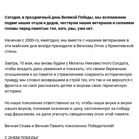
Сегодня, в праздничный день Великой Победы, мы вспоминаем
подвиг наших отцов и дедов, чествуем наших ветеранов и склоняем
головы перед памятью тех, кого, увы, уже нет.
Начиная с 2000-го, ежегодно, мы вместе с нашими ветеранами в
эти майские дни всегда приходили в Вечному Огню у Кремлевской
стены.
Завтра, 10 мая, мы вновь будем у Могилы Неизвестного Солдата,
чтобы воздать дань уважения и показать, что своим бережным
отношением к их памяти и стремлением сохранить историческую
правду, мы словно возвращаем в строй тех, кто так и не вернулся с
фронта и не смог рассказать детям и внукам свою героическую
историю.
Но наше поколение ответственно за то, чтобы наши внуки и внуки
наших внуков, понимая значение и цену, заплаченную за победу
над фашизмом, не дали угаснуть священному огню этой памяти.
Вечная Слава и Вечная Память поколению Победителей!
С ДНЕМ ПОБЕДЫ!